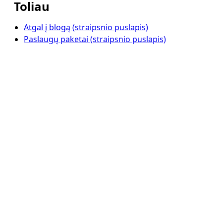
Toliau
Atgal į blogą (straipsnio puslapis)
Paslaugų paketai (straipsnio puslapis)