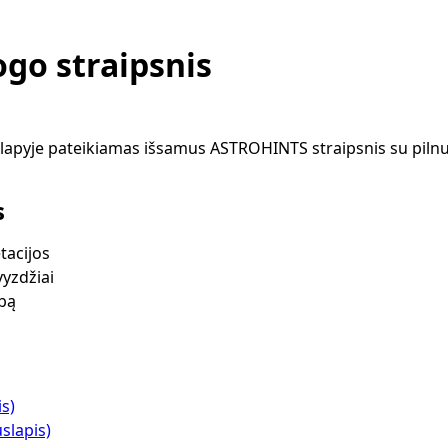
go straipsnis
apyje pateikiamas išsamus ASTROHINTS straipsnis su pilnu
s
tacijos
vyzdžiai
lbą
is)
slapis)