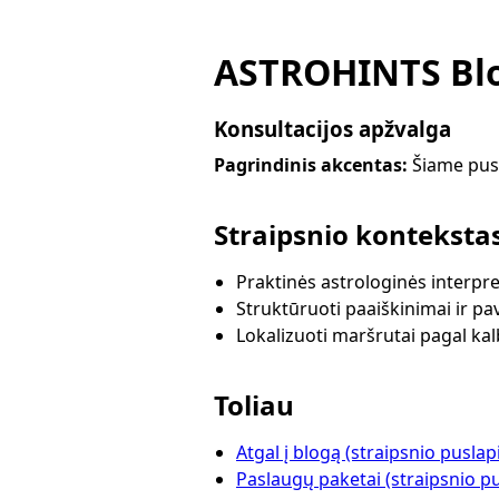
ASTROHINTS Blo
Konsultacijos apžvalga
Pagrindinis akcentas:
Šiame pusl
Straipsnio konteksta
Praktinės astrologinės interpre
Struktūruoti paaiškinimai ir pa
Lokalizuoti maršrutai pagal ka
Toliau
Atgal į blogą (straipsnio puslap
Paslaugų paketai (straipsnio pu