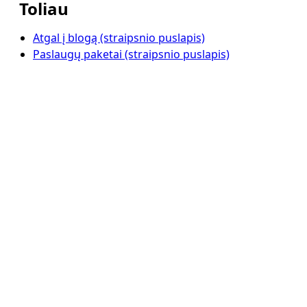
Toliau
Atgal į blogą (straipsnio puslapis)
Paslaugų paketai (straipsnio puslapis)