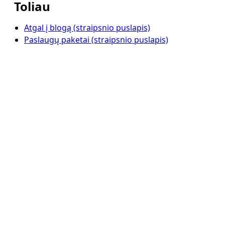
Toliau
Atgal į blogą (straipsnio puslapis)
Paslaugų paketai (straipsnio puslapis)