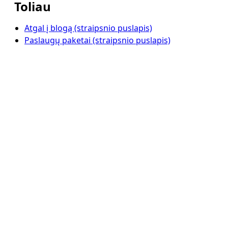
Toliau
Atgal į blogą (straipsnio puslapis)
Paslaugų paketai (straipsnio puslapis)