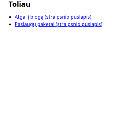
Toliau
Atgal į blogą (straipsnio puslapis)
Paslaugų paketai (straipsnio puslapis)