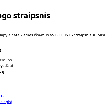
go straipsnis
apyje pateikiamas išsamus ASTROHINTS straipsnis su pilnu
s
tacijos
vyzdžiai
lbą
is)
slapis)