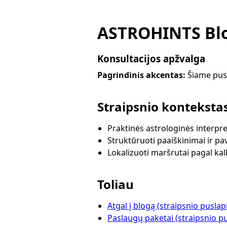
ASTROHINTS Blo
Konsultacijos apžvalga
Pagrindinis akcentas:
Šiame pusl
Straipsnio konteksta
Praktinės astrologinės interpre
Struktūruoti paaiškinimai ir pa
Lokalizuoti maršrutai pagal ka
Toliau
Atgal į blogą (straipsnio puslap
Paslaugų paketai (straipsnio pu