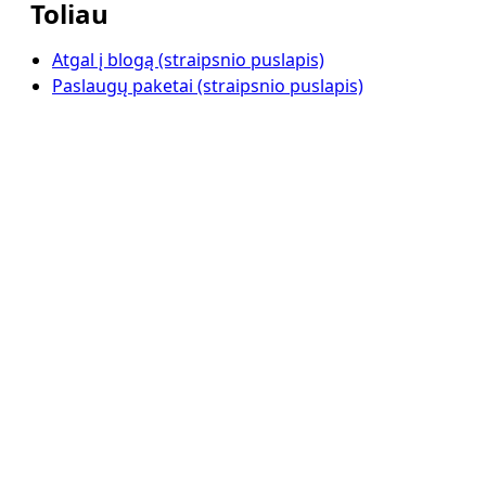
Toliau
Atgal į blogą (straipsnio puslapis)
Paslaugų paketai (straipsnio puslapis)