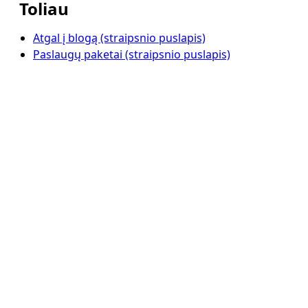
Toliau
Atgal į blogą (straipsnio puslapis)
Paslaugų paketai (straipsnio puslapis)