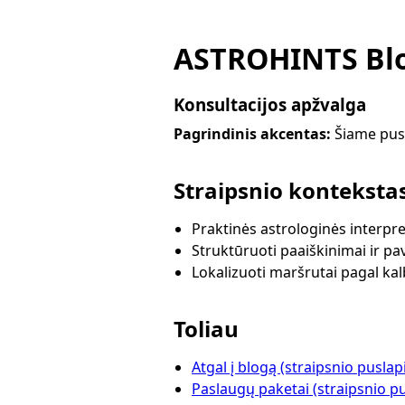
ASTROHINTS Blo
Konsultacijos apžvalga
Pagrindinis akcentas:
Šiame pusl
Straipsnio konteksta
Praktinės astrologinės interpre
Struktūruoti paaiškinimai ir pa
Lokalizuoti maršrutai pagal ka
Toliau
Atgal į blogą (straipsnio puslap
Paslaugų paketai (straipsnio pu