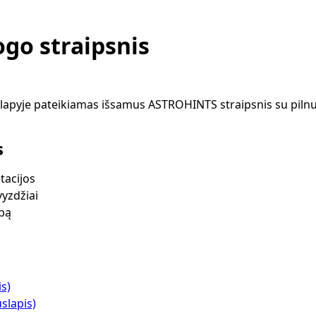
go straipsnis
apyje pateikiamas išsamus ASTROHINTS straipsnis su pilnu
s
tacijos
vyzdžiai
lbą
is)
slapis)