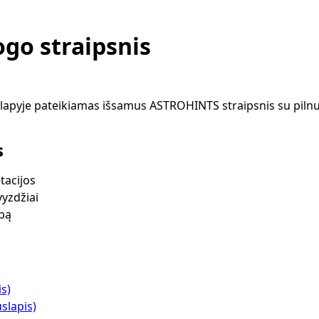
go straipsnis
apyje pateikiamas išsamus ASTROHINTS straipsnis su pilnu
s
tacijos
vyzdžiai
lbą
is)
slapis)