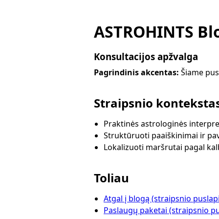
ASTROHINTS Blo
Konsultacijos apžvalga
Pagrindinis akcentas:
Šiame pusl
Straipsnio konteksta
Praktinės astrologinės interpre
Struktūruoti paaiškinimai ir pa
Lokalizuoti maršrutai pagal ka
Toliau
Atgal į blogą (straipsnio puslap
Paslaugų paketai (straipsnio pu