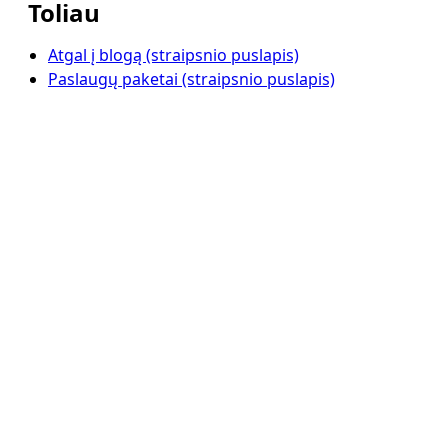
Toliau
Atgal į blogą (straipsnio puslapis)
Paslaugų paketai (straipsnio puslapis)