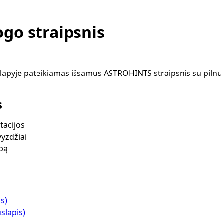
go straipsnis
apyje pateikiamas išsamus ASTROHINTS straipsnis su pilnu
s
tacijos
vyzdžiai
lbą
is)
slapis)