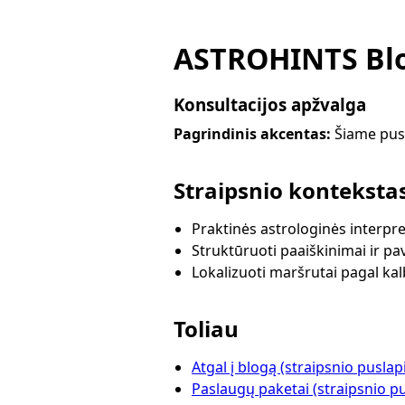
ASTROHINTS Blo
Konsultacijos apžvalga
Pagrindinis akcentas:
Šiame pusl
Straipsnio konteksta
Praktinės astrologinės interpre
Struktūruoti paaiškinimai ir pa
Lokalizuoti maršrutai pagal ka
Toliau
Atgal į blogą (straipsnio puslap
Paslaugų paketai (straipsnio pu