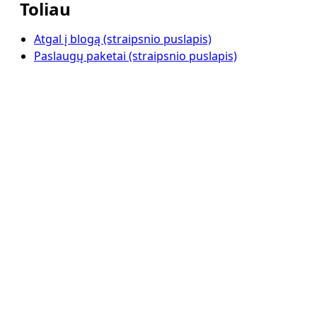
Toliau
Atgal į blogą (straipsnio puslapis)
Paslaugų paketai (straipsnio puslapis)