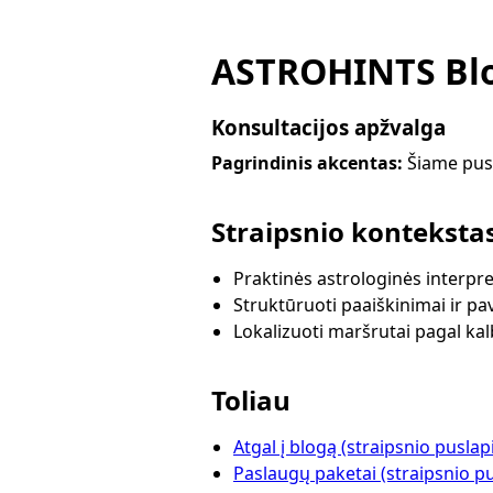
ASTROHINTS Blo
Konsultacijos apžvalga
Pagrindinis akcentas:
Šiame pusl
Straipsnio konteksta
Praktinės astrologinės interpre
Struktūruoti paaiškinimai ir pa
Lokalizuoti maršrutai pagal ka
Toliau
Atgal į blogą (straipsnio puslap
Paslaugų paketai (straipsnio pu