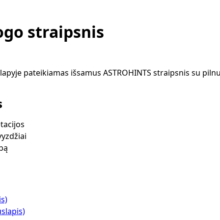
go straipsnis
apyje pateikiamas išsamus ASTROHINTS straipsnis su pilnu
s
tacijos
vyzdžiai
lbą
is)
slapis)