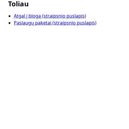
Toliau
Atgal į blogą (straipsnio puslapis)
Paslaugų paketai (straipsnio puslapis)