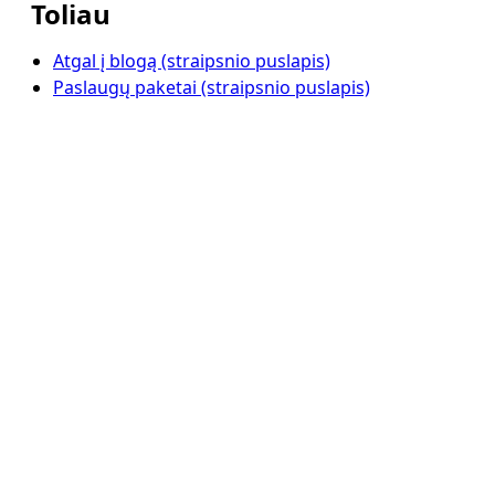
Toliau
Atgal į blogą (straipsnio puslapis)
Paslaugų paketai (straipsnio puslapis)